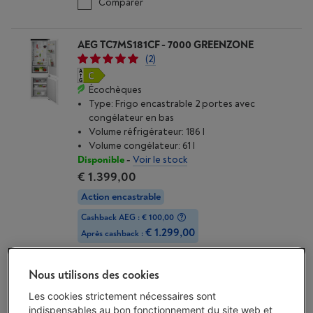
Comparer
AEG TC7MS181CF - 7000 GREENZONE
(2)
Écochèques
Type: Frigo encastrable 2 portes avec
congélateur en bas
Volume réfrigérateur: 186 l
Volume congélateur: 61 l
Disponible
-
Voir le stock
€ 1.399,00
Action encastrable
Cashback AEG : € 100,00
€ 1.299,00
Après cashback :
J'achète
Nous utilisons des cookies
Les cookies strictement nécessaires sont
Comparer
indispensables au bon fonctionnement du site web et