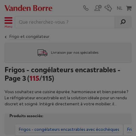
Menu
Frigo et congélateur
Livraison par nos spécialistes
Frigos - congélateurs encastrables -
Page 3
(
115
/115)
Vous souhaitez une cuisine épurée, harmonieuse et bien pensée ?
Le réfrigérateur encastrable est la solution idéale pour un rendu
discret et soigné. Intégré directement à votre mobilier, il
s’adapte à votre espace et se fond dans le décor. Équipés de
Produits associés:
technologies innovantes, nos modèles offrent des fonctions
pratiques comme l’alerte porte ouverte, l’affichage de la
température ou encore le froid ventilé pour une meilleure
Frigos - congélateurs encastrables avec écochèques
Frig
conservation. Certains appareils disposent aussi d’un éclairage