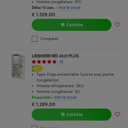
Volume congélateur: 101 l
Délai >3 sem.
-
Voir le stock
€ 1.559,00
J'achète
Comparer
LIEBHERR IRD 4521 PLUS
(1)
Type: Frigo encastrable 1 porte avec partie
congélation
Volume réfrigérateur: 202 l
Volume congélateur: 16 l
Disponible
-
Voir le stock
€ 1.289,00
J'achète