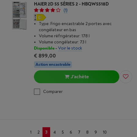
HAIER 2D 55 SÉRIES 2 - HBQW5518D
(1)
Type: Frigo encastrable 2 portes avec
congélateur en bas
Volume réfrigérateur: 178 l
Volume congélateur: 73 l
Disponible
-
Voir le stock
€ 899,00
Action encastrable
J'achète
Comparer
1
2
3
4
5
6
7
8
9
10