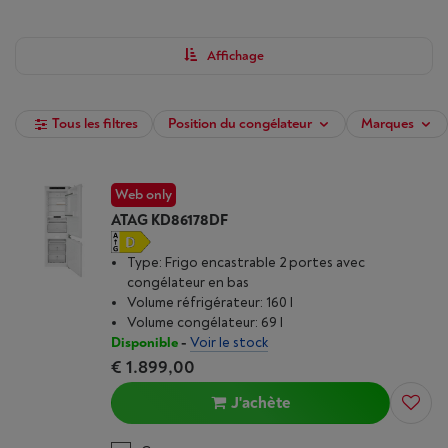
LED ou d’un compartiment fraîcheur pour vos fruits et légumes.
Affinez votre recherche en utilisant nos filtres et achetez, dès
maintenant, votre frigo encastrable chez Vanden Borre.
Affichage
Tous les filtres
Position du congélateur
Marques
Web only
ATAG KD86178DF
Type: Frigo encastrable 2 portes avec
congélateur en bas
Volume réfrigérateur: 160 l
Volume congélateur: 69 l
Disponible
-
Voir le stock
€ 1.899,00
J'achète