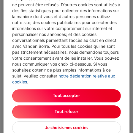
ne peuvent être refusés. D'autres cookies sont utilisés à
des fins statistiques pour collecter des informations sur
LIEBHERR IRBC 4521 PLUS
la manière dont vous et d'autres personnes utilisez
notre site; des cookies publicitaires pour collecter des
Écochèques
informations sur votre comportement sur internet et
Type: Frigo encastrable 1 porte avec partie
personnaliser nos annonces; et des cookies
congélation
conversationnels permettant l'accès au chat en direct
Volume réfrigérateur: 191 l
avec Vanden Borre. Pour tous les cookies qui ne sont
Volume congélateur: 16 l
pas strictement nécessaires, nous demandons toujours
Disponible
-
Voir le stock
votre consentement avant de les installer. Vous pouvez
€ 1.489,00
nous communiquer vos choix ci-dessous. Si vous
souhaitez obtenir de plus amples informations à ce
J'achète
sujet, veuillez consulter
notre déclaration relative aux
cookies
.
Comparer
Tout accepter
LIEBHERR IRSE 4101
(3)
Tout refuser
Type: Frigo encastrable 1 porte avec partie
Je choisis mes cookies
congélation