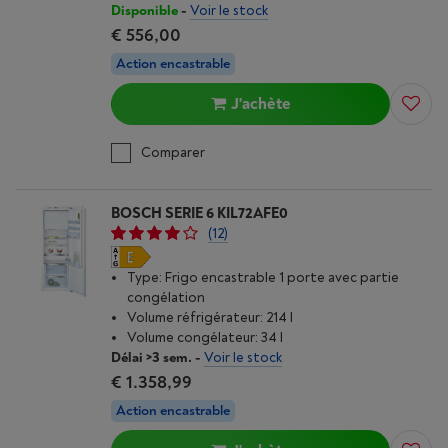
Disponible
-
Voir le stock
€ 556,00
Action encastrable
J'achète
Comparer
BOSCH SERIE 6 KIL72AFE0
(12)
Type: Frigo encastrable 1 porte avec partie
congélation
Volume réfrigérateur: 214 l
Volume congélateur: 34 l
Délai >3 sem.
-
Voir le stock
€ 1.358,99
Action encastrable