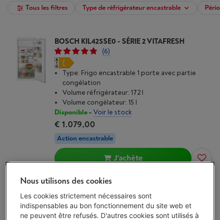
Tous les filtres
Type de réfrigérateur encastrable
Pério
BOSCH KIL425SE0 - SÉRIE 2 VITAFRESH
(6)
Type: Frigo encastrable 1 porte avec partie
congélation
Volume réfrigérateur: 172 l
Volume congélateur: 15 l
Disponible
-
Voir le stock
€ 1.079,00
Action encastrable
J'achète
Nous utilisons des cookies
Comparer
Les cookies strictement nécessaires sont
indispensables au bon fonctionnement du site web et
BOSCH KIS86AFE0
ne peuvent être refusés. D'autres cookies sont utilisés à