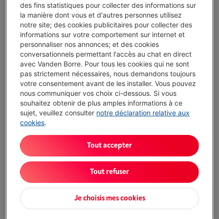
(12)
des fins statistiques pour collecter des informations sur
la manière dont vous et d'autres personnes utilisez
Type: Frigo encastrable 2 portes avec
notre site; des cookies publicitaires pour collecter des
congélateur en bas
informations sur votre comportement sur internet et
Volume réfrigérateur: 192 l
personnaliser nos annonces; et des cookies
Volume congélateur: 74 l
conversationnels permettant l'accès au chat en direct
Disponible à partir du mar. 18 août
-
Voir le stock
avec Vanden Borre. Pour tous les cookies qui ne sont
€ 1.508,99
pas strictement nécessaires, nous demandons toujours
votre consentement avant de les installer. Vous pouvez
Action encastrable
nous communiquer vos choix ci-dessous. Si vous
souhaitez obtenir de plus amples informations à ce
J'achète
sujet, veuillez consulter
notre déclaration relative aux
cookies
.
Comparer
Tout accepter
BOSCH KIN86VFE0
Tout refuser
(2)
Type: Frigo encastrable 2 portes avec
Je choisis mes cookies
congélateur en bas
Volume réfrigérateur: 184 l