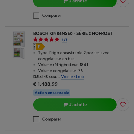
J'achète
Comparer
BOSCH KIN86NSE0 - SÉRIE 2 NOFROST
(7)
Type: Frigo encastrable 2 portes avec
congélateur en bas
Volume réfrigérateur: 184 l
Volume congélateur: 76 l
Délai >3 sem.
-
Voir le stock
€ 1.488,99
Action encastrable
J'achète
Comparer