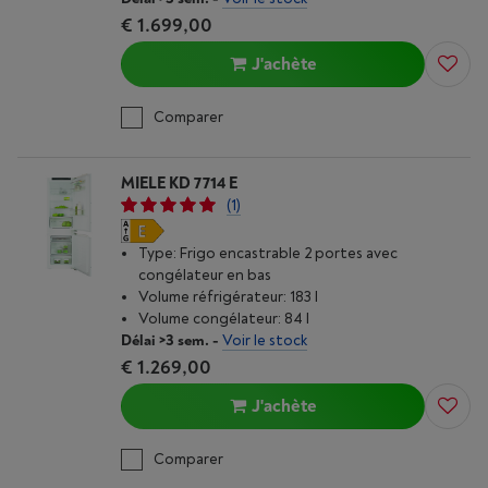
€ 1.699,00
J'achète
Comparer
MIELE KD 7714 E
(1)
Type: Frigo encastrable 2 portes avec
congélateur en bas
Volume réfrigérateur: 183 l
Volume congélateur: 84 l
Délai >3 sem.
-
Voir le stock
€ 1.269,00
J'achète
Comparer