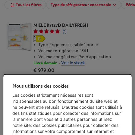
Tous les filtres
Type de réfrigérateur encastrable
Pério
MIELE K7127D DAILYFRESH
(1)
Type: Frigo encastrable 1 porte
Volume réfrigérateur: 136 l
Volume congélateur: Pas d'application
Livré demain
-
Voir le stock
€ 979,00
J'achète
Nous utilisons des cookies
Les cookies strictement nécessaires sont
Comparer
indispensables au bon fonctionnement du site web et
ne peuvent être refusés. D'autres cookies sont utilisés à
des fins statistiques pour collecter des informations sur
MIELE K 7326 E
la manière dont vous et d'autres personnes utilisez
(1)
notre site; des cookies publicitaires pour collecter des
informations sur votre comportement sur internet et
Type: Frigo encastrable 1 porte avec partie