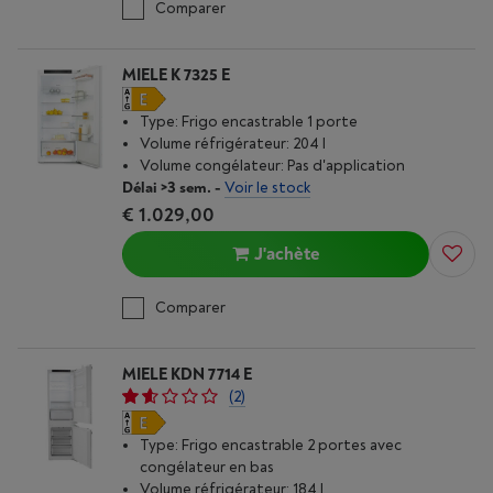
Comparer
MIELE K 7325 E
Type: Frigo encastrable 1 porte
Volume réfrigérateur: 204 l
Volume congélateur: Pas d'application
Délai >3 sem.
-
Voir le stock
€ 1.029,00
J'achète
Comparer
MIELE KDN 7714 E
(2)
Type: Frigo encastrable 2 portes avec
congélateur en bas
Volume réfrigérateur: 184 l