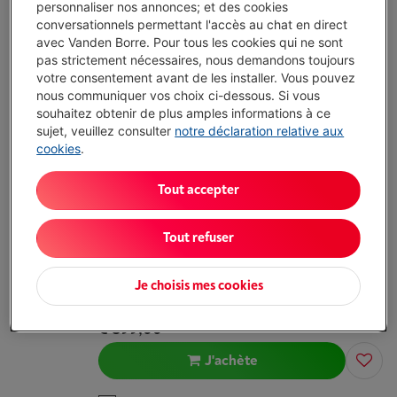
personnaliser nos annonces; et des cookies
congélation
conversationnels permettant l'accès au chat en direct
Volume réfrigérateur: 172 l
avec Vanden Borre. Pour tous les cookies qui ne sont
Volume congélateur: 15 l
pas strictement nécessaires, nous demandons toujours
Livré demain
-
Voir le stock
votre consentement avant de les installer. Vous pouvez
€ 1.079,00
nous communiquer vos choix ci-dessous. Si vous
souhaitez obtenir de plus amples informations à ce
J'achète
sujet, veuillez consulter
notre déclaration relative aux
cookies
.
Comparer
Tout accepter
MIELE K 7126 E
Tout refuser
Type: Frigo encastrable 1 porte
Volume réfrigérateur: 104 l
Je choisis mes cookies
Volume congélateur: 15 l
Délai >3 sem.
-
Voir le stock
€ 899,00
J'achète