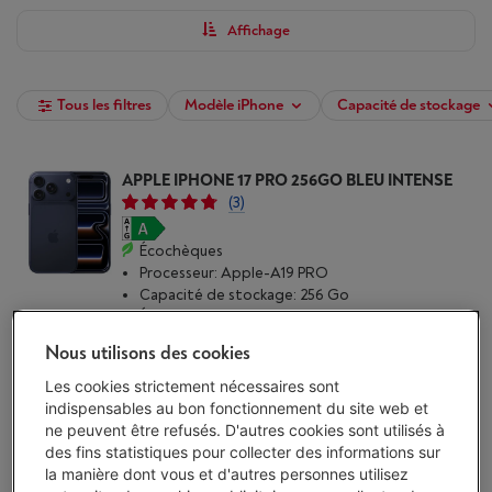
et achetez votre iPhone 17 chez Vanden Borre.
Affichage
Tous les filtres
Modèle iPhone
Capacité de stockage
APPLE IPHONE 17 PRO 256GO BLEU INTENSE
(3)
Écochèques
Processeur: Apple-A19 PRO
Capacité de stockage: 256 Go
Écran: 6.3 pouces, 2622 x 1206 pixels, Super
Retina XDR OLED
Nous utilisons des cookies
Livré demain
-
Voir le stock
€ 1.329,00
Les cookies strictement nécessaires sont
indispensables au bon fonctionnement du site web et
J'achète
ne peuvent être refusés. D'autres cookies sont utilisés à
des fins statistiques pour collecter des informations sur
la manière dont vous et d'autres personnes utilisez
Comparer