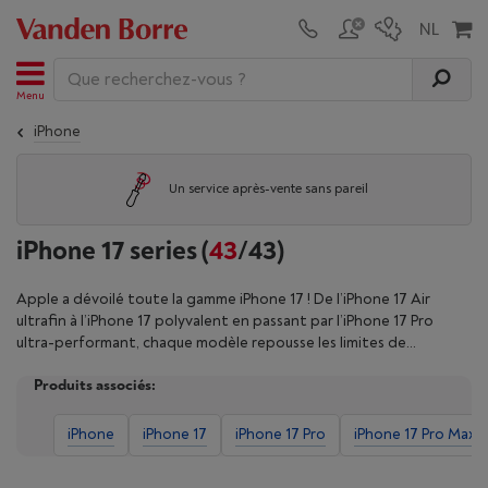
Menu
iPhone
Un service après-vente sans pareil
iPhone 17 series
(
43
/43)
Apple a dévoilé toute la gamme iPhone 17 ! De l’iPhone 17 Air
ultrafin à l’iPhone 17 polyvalent en passant par l’iPhone 17 Pro
ultra-performant, chaque modèle repousse les limites de
l’innovation. Vous profitez d’écrans Super Retina XDR et
Produits associés:
ProMotion, de la protection Ceramic Shield et de la puce A19 ou
A19 Pro avec des fonctions d’IA. La nouvelle génération d’iPhone
offre des batteries plus puissantes, une recharge plus rapide et
iPhone
iPhone 17
iPhone 17 Pro
iPhone 17 Pro Max
des caméras impressionnantes — de la caméra Fusion de l’Air au
zoom optique 8x du Pro. Comparez les modèles grâce à nos filtres