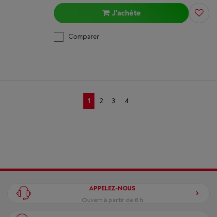
J'achète
Comparer
1
2
3
4
APPELEZ-NOUS
Ouvert à partir de 8 h