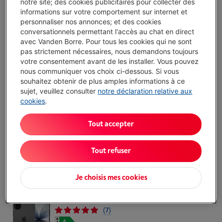
notre site; des cookies publicitaires pour collecter des
informations sur votre comportement sur internet et
personnaliser nos annonces; et des cookies
APPLE IPHONE 17 PRO MAX 256GO BLEU
conversationnels permettant l'accès au chat en direct
PROFOND
avec Vanden Borre. Pour tous les cookies qui ne sont
(6)
pas strictement nécessaires, nous demandons toujours
votre consentement avant de les installer. Vous pouvez
Écochèques
nous communiquer vos choix ci-dessous. Si vous
Processeur: Apple-A19 PRO
souhaitez obtenir de plus amples informations à ce
Capacité de stockage: 256 Go
sujet, veuillez consulter
notre déclaration relative aux
Écran: 6.9 pouces, 2868 x 1320 pixels, Super
cookies
.
Retina XDR OLED
Livré demain
-
Voir le stock
Tout accepter
€ 1.479,00
J'achète
Tout refuser
Comparer
Je choisis mes cookies
APPLE IPHONE 17 256GO NOIR
(7)