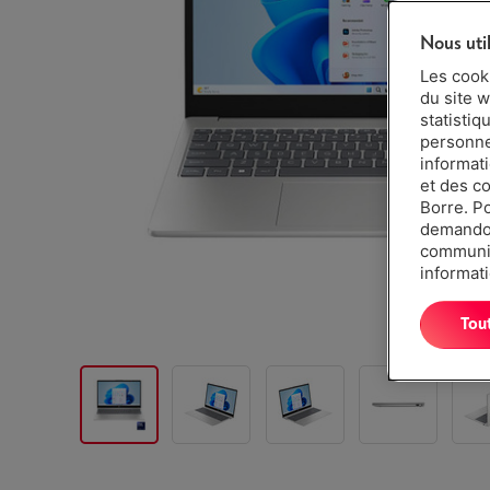
Nous uti
Les cook
du site w
statistiq
personnes
informat
et des c
Borre. P
demandon
communiq
informati
Tou