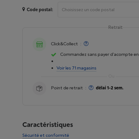
Code postal:
Retrait
Click&Collect
:
Commandez sans payer d'acompte en 
Voir les 71 magasins
Point de retrait
:
délai 1-2 sem.
Caractéristiques
Sécurité et conformité