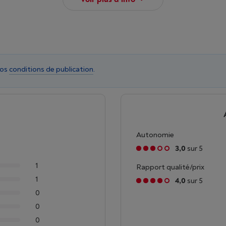
nos
conditions de publication
.
Autonomie
3,0
sur 5
1
Rapport qualité/prix
1
4,0
sur 5
0
0
0