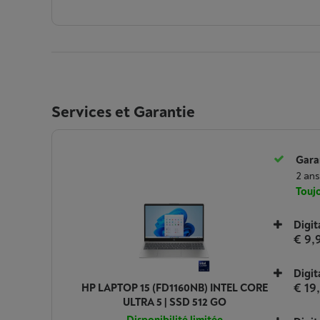
Services et Garantie
Garan
2 ans
Toujo
Digit
€ 9,
Digit
€ 19
HP LAPTOP 15 (FD1160NB) INTEL CORE
ULTRA 5 | SSD 512 GO