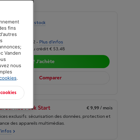
4,5
|
Avis
(2)
ionnement
é limitée
-
Voir le stock
des fins
00
d'autres
es
alités de € 35,52 -
Plus d'infos
 annonces;
r 6,24%, Coût du crédit € 53,48
vec Vanden
ous
J'achète
ouvez nous
amples
Comparer
 cookies
.
 cookies
al Service Pack Start
€ 9,99
/ mois
ices exclusifs: sécurisation des données, protection et
ance des appareils multimédias.
'infos