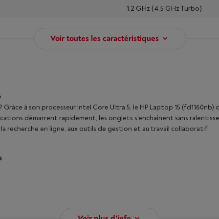
1.2 GHz (4.5 GHz Turbo)
Voir toutes les caractéristiques
o
? Grâce à son processeur Intel Core Ultra 5, le HP Laptop 15 (fd1160nb) 
cations démarrent rapidement, les onglets s’enchaînent sans ralentiss
 recherche en ligne, aux outils de gestion et au travail collaboratif.
s
Voir plus d'info