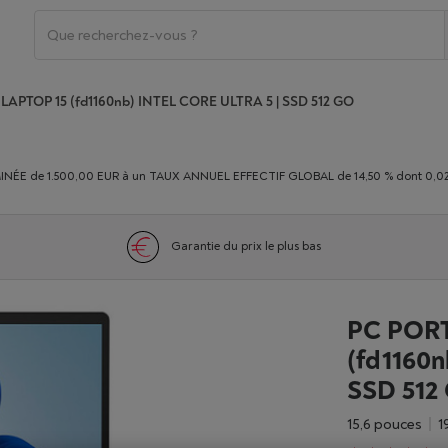
 LAPTOP 15 (fd1160nb) INTEL CORE ULTRA 5 | SSD 512 GO
E de 1.500,00 EUR à un TAUX ANNUEL EFFECTIF GLOBAL de 14,50 % dont 0,02% du
Garantie du prix le plus bas
PC PORT
(fd1160n
SSD 512
15,6 pouces