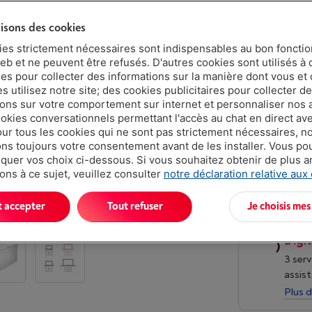
lisons des cookies
ies strictement nécessaires sont indispensables au bon fonct
Disponibilit
eb et ne peuvent être refusés. D'autres cookies sont utilisés à 
€ 799,
ues pour collecter des informations sur la manière dont vous et 
 utilisez notre site; des cookies publicitaires pour collecter d
Ou 24 mensu
ions sur votre comportement sur internet et personnaliser nos
Taux débiteu
ookies conversationnels permettant l'accès au chat en direct a
our tous les cookies qui ne sont pas strictement nécessaires, n
s toujours votre consentement avant de les installer. Vous p
uer vos choix ci-dessous. Si vous souhaitez obtenir de plus 
ons à ce sujet, veuillez consulter
notre déclaration relative aux
t accepter
Tout refuser
Je choisis mes
Digit
3 serv
assist
Plus d