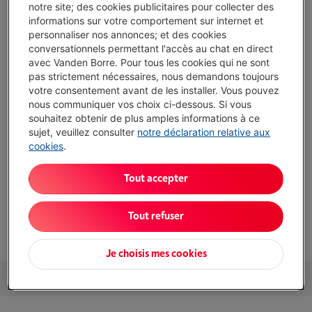
Prolongez la durée de vie de vos appareils avec un seul
notre site; des cookies publicitaires pour collecter des
abonnement
informations sur votre comportement sur internet et
Ce produit serait couvert
10 ans
après votre achat.
personnaliser nos annonces; et des cookies
conversationnels permettant l'accès au chat en direct
€ 14,99
/ mois
Plus d'infos
avec Vanden Borre. Pour tous les cookies qui ne sont
pas strictement nécessaires, nous demandons toujours
votre consentement avant de les installer. Vous pouvez
Atouts
nous communiquer vos choix ci-dessous. Si vous
souhaitez obtenir de plus amples informations à ce
Pousse dans les petits espaces
sujet, veuillez consulter
notre déclaration relative aux
cookies
.
Avec le programme vapeur
Avec conseil de dosage
Tout accepter
Contenu de tambour limité
Tout refuser
Afficher toutes les caractéristiques
Je choisis mes cookies
Services et Garantie
Packs
Accessoires
Nos conseils