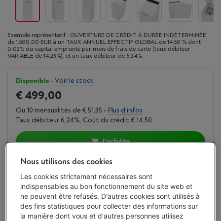
Exemple représentatif : OUVERTURE DE CRÉDIT À DURÉE INDÉTERMINÉE
de 1.500,00 EUR à un TAUX ANNUEL EFFECTIF GLOBAL de 14,50 % dont
0,02% du capital emprunté par mois de frais de carte (taux débiteur
VARIABLE de 14,23%), et un taux débiteur de 6,24%.
Disponible
-
Voir le stock
€ 499,00
Ou 10 mensualités de € 51,35 -
Plus d'infos
Taux débiteur 6,24%, Coût du crédit € 14,50
J'achète
Nous utilisons des cookies
Comparer
Les cookies strictement nécessaires sont
indispensables au bon fonctionnement du site web et
ne peuvent être refusés. D'autres cookies sont utilisés à
des fins statistiques pour collecter des informations sur
Vanden Borre Life Gros électro
la manière dont vous et d'autres personnes utilisez