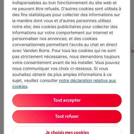
indispensables au bon fonctionnement du site web et
Machines à laver
Machines à laver Haier
Machines à lav
ne peuvent être refusés. D'autres cookies sont utilisés à
des fins statistiques pour collecter des informations sur
la manière dont vous et d'autres personnes utilisez
notre site; des cookies publicitaires pour collecter des
Affichage
informations sur votre comportement sur internet et
personnaliser nos annonces; et des cookies
conversationnels permettant l'accès au chat en direct
avec Vanden Borre. Pour tous les cookies qui ne sont
Tous les filtres
Type
Période de réparabilité
Cl
pas strictement nécessaires, nous demandons toujours
votre consentement avant de les installer. Vous pouvez
nous communiquer vos choix ci-dessous. Si vous
HAIER HW80-BP14357TUDF
souhaitez obtenir de plus amples informations à ce
(11)
sujet, veuillez consulter
notre déclaration relative aux
cookies
.
Écochèques
Capacité lavage: 8 kg
Tout accepter
Vitesse essorage maximale: 1400 tr/min
Niveau sonore: 72 dB
Pas de vente en ligne
-
Voir le stock
Tout refuser
€ 399,00
Consulter stock en magasin
Je choisis mes cookies