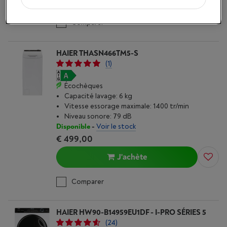
Comparer
HAIER THASN466TM5-S
(1)
Écochèques
Capacité lavage: 6 kg
Vitesse essorage maximale: 1400 tr/min
Niveau sonore: 79 dB
Disponible
-
Voir le stock
€ 499,00
J'achète
Comparer
HAIER HW90-B14959EU1DF - I-PRO SÉRIES 5
(24)