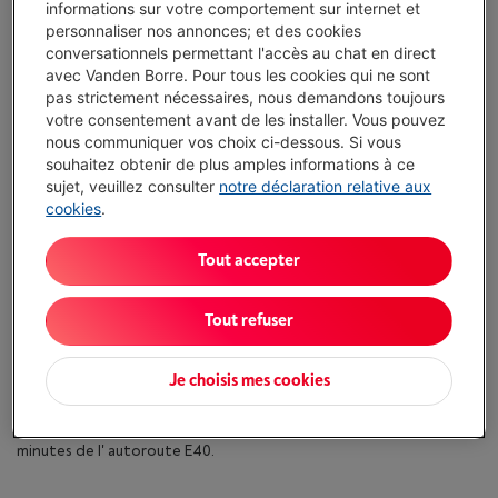
informations sur votre comportement sur internet et
personnaliser nos annonces; et des cookies
conversationnels permettant l'accès au chat en direct
avec Vanden Borre. Pour tous les cookies qui ne sont
Accès au magasin
pas strictement nécessaires, nous demandons toujours
votre consentement avant de les installer. Vous pouvez
nous communiquer vos choix ci-dessous. Si vous
souhaitez obtenir de plus amples informations à ce
sujet, veuillez consulter
notre déclaration relative aux
cookies
.
Tout accepter
Envie d&rsquo acheter un rasoir une machine à café ou une TV ?
Tout refuser
Dans notre magasin Vanden Borre de Ternat vous avez toujours
un large choix ! Et ce au prix le plus bas. Notre service aprè s-vente
Je choisis mes cookies
est toujours à votre disposition et vous pouvez retirer vos
commandes via Click& Collect. De plus le parking est gratuit. Le
magasin se situe dans le centre commercial ' The Leaf' à moins de 5
minutes de l' autoroute E40.