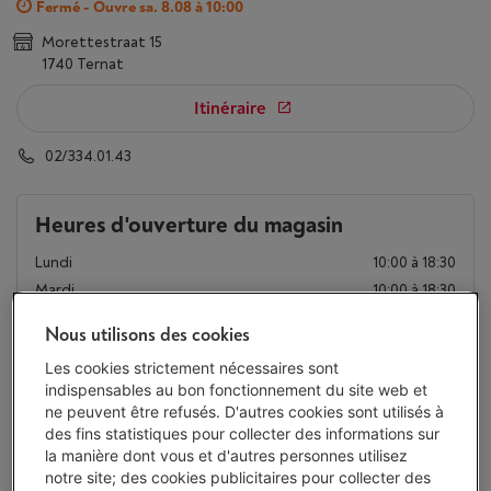
Fermé - Ouvre sa. 8.08 à 10:00
Morettestraat 15
1740 Ternat
Itinéraire
02/334.01.43
Heures d'ouverture du magasin
Lundi
10:00 à 18:30
Mardi
10:00 à 18:30
Mercredi
10:00 à 18:30
Nous utilisons des cookies
Jeudi
10:00 à 18:30
Les cookies strictement nécessaires sont
Vendredi
10:00 à 18:30
indispensables au bon fonctionnement du site web et
Samedi
10:00 à 18:30
ne peuvent être refusés. D'autres cookies sont utilisés à
Dimanche
Fermé
des fins statistiques pour collecter des informations sur
la manière dont vous et d'autres personnes utilisez
notre site; des cookies publicitaires pour collecter des
Exceptionnellement fermé le samedi 15.08