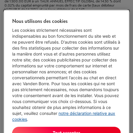
de 1.500,00 EUR à un TAUX ANNUEL EFFECTIF GLOBAL de 14,50 % dont
0,02% du capital emprunté par mois de frais de carte (taux débiteur
VARIABLE de 14,23%), et un taux débiteur de 6,24%.
Nous utilisons des cookies
Protégez votre appareil avec nos services
Les cookies strictement nécessaires sont
indispensables au bon fonctionnement du site web et
5 ans
de garantie avec Garantie Service Plus
€ 49,00
ne peuvent être refusés. D'autres cookies sont utilisés à
des fins statistiques pour collecter des informations sur
2 ans
de garantie
Toujours inclus
la manière dont vous et d'autres personnes utilisez
notre site; des cookies publicitaires pour collecter des
informations sur votre comportement sur internet et
Disponible
-
Voir le stock
personnaliser nos annonces; et des cookies
€ 2.379,00
conversationnels permettant l'accès au chat en direct
avec Vanden Borre. Pour tous les cookies qui ne sont
Ou 24 mensualités de € 105,76 -
Plus d'infos
pas strictement nécessaires, nous demandons toujours
Taux débiteur 6,24%, Coût du crédit € 159,24
votre consentement avant de les installer. Vous pouvez
Moins de 5 en stock, commandez vite !
nous communiquer vos choix ci-dessous. Si vous
souhaitez obtenir de plus amples informations à ce
sujet, veuillez consulter
notre déclaration relative aux
J'achète
cookies
.
Comparer