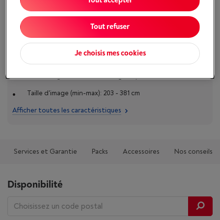
Tout accepter
Tout refuser
Caractéristiques
Je choisis mes cookies
Résolution vidéo: 3840 x 2160 pixels (4K UHD) natif
Technologie: DLP avec éclairage Triple laser
Taille d'image (min-max): 203 - 381 cm
Afficher toutes les caractéristiques
Services et Garantie
Packs
Accessoires
Nos conseils
Disponibilité