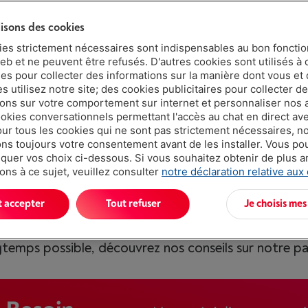
r ?
lisons des cookies
ies strictement nécessaires sont indispensables au bon fonct
 pour profiter pleinement de ses possibilités en cuis
eb et ne peuvent être refusés. D'autres cookies sont utilisés à 
ues pour collecter des informations sur la manière dont vous et 
 modèle, vous préparez une multitude de recettes di
 utilisez notre site; des cookies publicitaires pour collecter d
 Smeg et KitchenAid.
ions sur votre comportement sur internet et personnaliser nos
ookies conversationnels permettant l'accès au chat en direct a
our tous les cookies qui ne sont pas strictement nécessaires, n
llons de considérer la puissance du moteur, la capacit
s toujours votre consentement avant de les installer. Vous p
uer vos choix ci-dessous. Si vous souhaitez obtenir de plus 
ions supplémentaires comme les programmes prédéfini
ons à ce sujet, veuillez consulter
notre déclaration relative aux
 délicieuses préparations culinaires tout en amélior
t accepter
Tout refuser
Je choisis mes
gtemps possible, découvrez nos conseils sur notre p