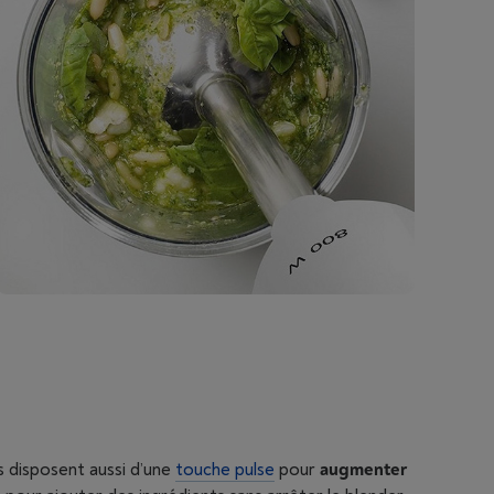
s disposent aussi d’une
touche pulse
pour
augmenter