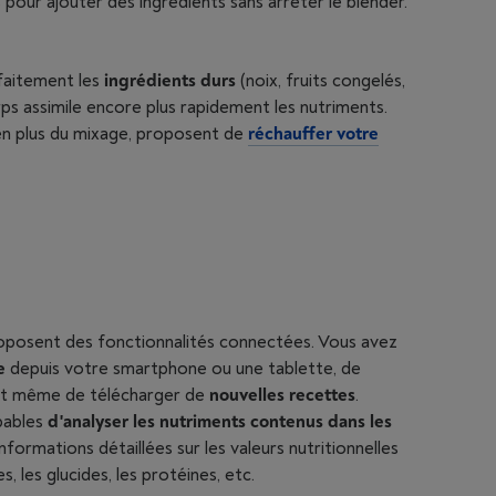
pour ajouter des ingrédients sans arrêter le blender.
rfaitement les
ingrédients durs
(noix, fruits congelés,
orps assimile encore plus rapidement les nutriments.
 en plus du mixage, proposent de
réchauffer votre
roposent des fonctionnalités connectées. Vous avez
e
depuis votre smartphone ou une tablette, de
t même de télécharger de
nouvelles recettes
.
pables
d'analyser les nutriments contenus dans les
informations détaillées sur les valeurs nutritionnelles
, les glucides, les protéines, etc.