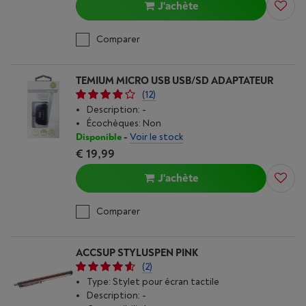
J'achète
Comparer
TEMIUM MICRO USB USB/SD ADAPTATEUR
(12)
Description: -
Écochèques: Non
Disponible
-
Voir le stock
€ 19,99
J'achète
Comparer
ACCSUP STYLUSPEN PINK
(2)
Type: Stylet pour écran tactile
Description: -