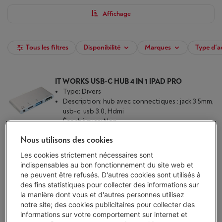
Affichage
Tous les filtres
Disponibilité
Marques
Type d´a
IT WORKS USB-C HUB 4 IN 1 IPAD PRO
Type: Divers
Description: hub avec connectiques : jack 3.5mm,
usb-c, usb 3.0, Hdmi
Écochèques: Non
Disponibilité limitée
-
Voir le stock
Nous utilisons des cookies
€ 59,99
Les cookies strictement nécessaires sont
J'achète
indispensables au bon fonctionnement du site web et
ne peuvent être refusés. D'autres cookies sont utilisés à
des fins statistiques pour collecter des informations sur
Comparer
la manière dont vous et d'autres personnes utilisez
notre site; des cookies publicitaires pour collecter des
informations sur votre comportement sur internet et
APPLE PENCIL USB-C