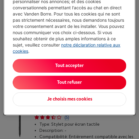
personnaliser nos annonces; et des cookies
(2)
conversationnels permettant l'accès au chat en direct
Type: Stylet pour écran tactile
avec Vanden Borre. Pour tous les cookies qui ne sont
Description: Apple Pencil avec USB-C
pas strictement nécessaires, nous demandons toujours
Compatibilité: iPad Pro 11 (M4 & M5), iPad Pro 13
votre consentement avant de les installer. Vous pouvez
(M4 & M5), iPad Pro 11 (1ere, 2e, 3e, 4e
nous communiquer vos choix ci-dessous. Si vous
generation) iPad pro 12.9 (3e, 4e, 5e, 6e
souhaitez obtenir de plus amples informations à ce
generation), iPad AIR 13 (M2 & M3), iPad AIR 11
sujet, veuillez consulter
notre déclaration relative aux
(M2 et M3), iPad AIR (4e ou 5e generation) iPad
cookies
.
A16, iPad 10e generation
Disponible
-
Voir le stock
€ 89,00
Tout accepter
J'achète
Tout refuser
Comparer
Je choisis mes cookies
HP 700 MULTI PROTOCOL PEN
(5)
Type: Stylet pour écran tactile
Description: -
Compatibilité: Entièrement compatible avec les