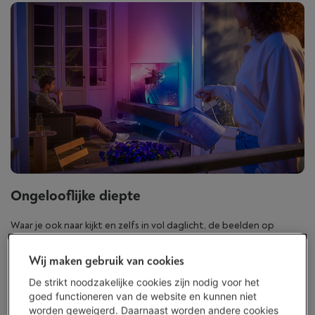
Ongelooflijke diepte
Waar je ook naar kijkt en zelfs in vol daglicht, de beelden op
je
Philips Ambilight OLED-tv
ogen zo realistisch dat het lijkt of je
er zelf bij bent.
Rijke kleuren en vloeiende bewegingen
verzekerd
Wij maken gebruik van cookies
dankzij de Philips P5 processor met AI die de beelden verwerkt
De strikt noodzakelijke cookies zijn nodig voor het
zoals het menselijk brein dat doet. Bovendien geniet je ook een
goed functioneren van de website en kunnen niet
bredere kijkhoek
.
worden geweigerd. Daarnaast worden andere cookies