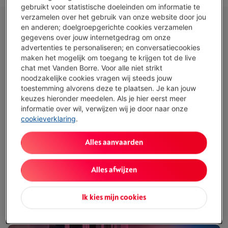
gebruikt voor statistische doeleinden om informatie te
verzamelen over het gebruik van onze website door jou
en anderen; doelgroepgerichte cookies verzamelen
gegevens over jouw internetgedrag om onze
advertenties te personaliseren; en conversatiecookies
maken het mogelijk om toegang te krijgen tot de live
chat met Vanden Borre. Voor alle niet strikt
noodzakelijke cookies vragen wij steeds jouw
toestemming alvorens deze te plaatsen. Je kan jouw
keuzes hieronder meedelen. Als je hier eerst meer
informatie over wil, verwijzen wij je door naar onze
cookieverklaring
.
Alles aanvaarden
Dolby Atmos: geluid van bioscoopkwaliteit
Alles afwijzen
Je ziet de beelden zoals de regisseur ze bedoeld heeft en het
Ik kies mijn cookies
geluid is ruimtelijk, helder en diep
. De Philips Ambilight OLED-tv’s
ondersteunen de
eersteklasse geluids- en video-indelingen van
Dolby
.