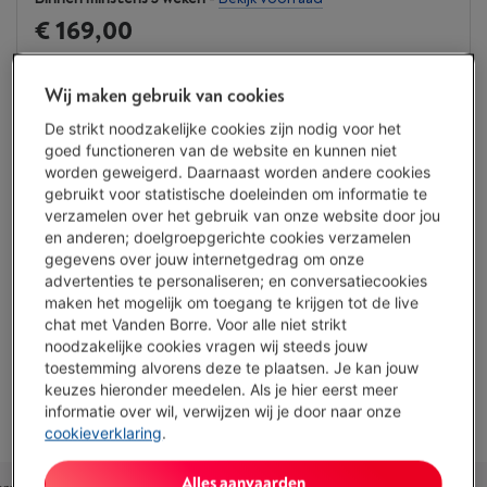
€ 169,00
Of
betalen per maand
-
Simulatie
Let op, geld lenen kost ook geld.
Wij maken gebruik van cookies
Koop nu
De strikt noodzakelijke cookies zijn nodig voor het
goed functioneren van de website en kunnen niet
worden geweigerd. Daarnaast worden andere cookies
Vergelijken
gebruikt voor statistische doeleinden om informatie te
verzamelen over het gebruik van onze website door jou
en anderen; doelgroepgerichte cookies verzamelen
gegevens over jouw internetgedrag om onze
Troeven
advertenties te personaliseren; en conversatiecookies
maken het mogelijk om toegang te krijgen tot de live
E-mail print: Ja
chat met Vanden Borre. Voor alle niet strikt
noodzakelijke cookies vragen wij steeds jouw
Recto-verso printen: Ja, automatisch
toestemming alvorens deze te plaatsen. Je kan jouw
keuzes hieronder meedelen. Als je hier eerst meer
Toon alle specificaties
informatie over wil, verwijzen wij je door naar onze
cookieverklaring
.
Alles aanvaarden