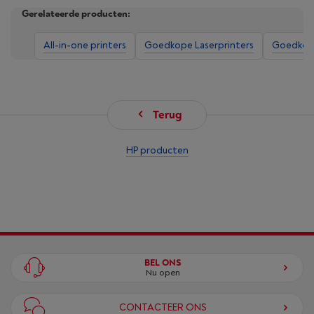
Gerelateerde producten:
All-in-one printers
Goedkope Laserprinters
Goedkope
Terug
HP producten
BEL ONS
Nu open
CONTACTEER ONS