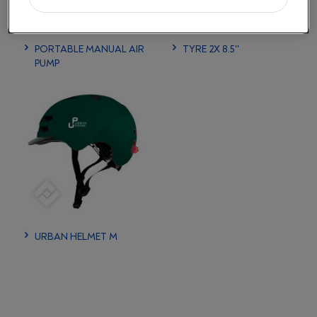
PORTABLE MANUAL AIR
TYRE 2X 8.5''
PUMP
URBAN HELMET M