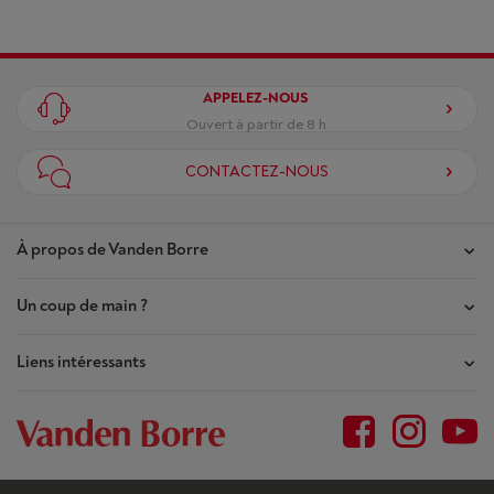
APPELEZ-NOUS
Ouvert à partir de 8 h
CONTACTEZ-NOUS
À propos de Vanden Borre
Un coup de main ?
Nos magasins
Contrat de Confiance
Liens intéressants
Mes commandes
Qui sommes-nous ?
Mes réparations
Outlet
Plan du site
Demande de réparation
BtoB
Conditions générales
Résilier mon achat