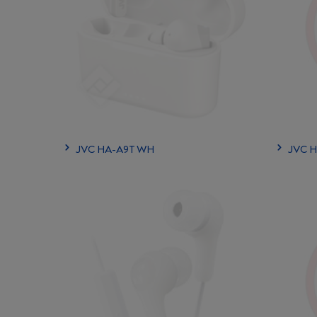
JVC HA-A9T WH
JVC 