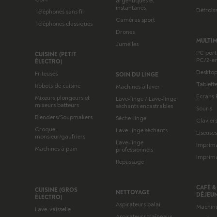
argentiques et
instantanés
Défrois
Téléphones sans fil
Caméras sport
Téléphones classiques
Drones
MULTI
Jumelles
PC port
CUISINE (PETIT
PC/2-en
ÉLECTRO)
Desktop
Friteuses
SOIN DU LINGE
Tablett
Robots de cuisine
Machines à laver
Ecrans
Mixeurs plongeurs et
Lave-linge / Lave-linge
mixeurs batteurs
séchants encastrables
Souris
Blenders/Soupmakers
Sèche-linge
Clavier
Croque-
Lave-linge séchants
Liseuse
monsieur/gaufriers
Lave-linge
Imprim
Machines à pain
professionnels
Imprim
Repassage
CAFÉ &
CUISINE (GROS
NETTOYAGE
DÉJEU
ÉLECTRO)
Aspirateurs balai
Machine
Lave-vaisselle
Aspirateurs traîneaux