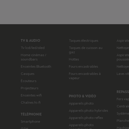
TV & AUDIO
Taques électriques
Aspirat
Tv lcd/led/oled
Taques de cuisson au
Nettoye
gaz
Home cinémas /
Aspirat
soundbars
Hottes
poussiè
Enceintes Bluetooth
Fours encastrables
Nettoye
Casques
Fours encastrables à
Lave-vi
vapeur
Écouteurs
Projecteurs
REPAS
Enceintes wifi
PHOTO & VIDÉO
Fers va
Chaînes hi-fi
Appareils photo
Central
Appareils photo hybrides
Système
TÉLÉPHONIE
Appareils photo reflex
Planche
Smartphone
Appareils photo
Machine
GSM