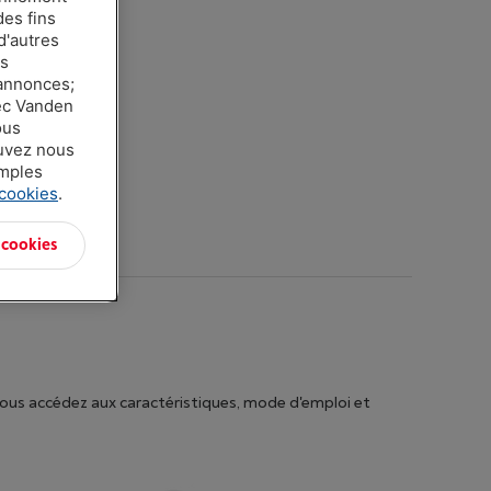
des fins
d'autres
es
 annonces;
vec Vanden
ous
ouvez nous
amples
 cookies
.
 cookies
vous accédez aux caractéristiques, mode d'emploi et