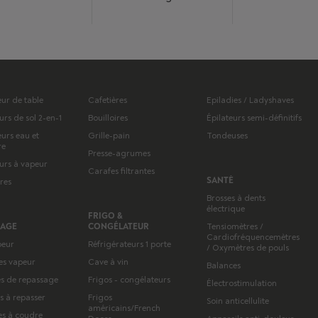
eur de table
Cafetières
Epiladies / Ladyshaves
urs de sol 2-en-1
Bouilloires
Épilateurs semi-définitifs
eurs eau et
Grille-pain
Tondeuses
re
Presse-agrumes
urs à vapeur
Carafes filtrantes
SANTÉ
tres
Brosses à dents
électrique
FRIGO &
SAGE
CONGÉLATEUR
Tensiomètres /
Cardiofréquencemètres
peur
Réfrigérateurs 1 porte
/ Oxymètres de pouls
es vapeur
Cave à vin
Balances
s de repassage
Frigos - congélateurs
Électrostimulation
s à repasser
Frigos
Soin anticellulite
américains/French
s à coudre