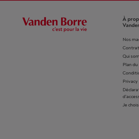
À prop
Vanden
Nos ma
Contrat
Qui so
Plan du 
Conditi
Privacy
Déclara
d'access
Je chois