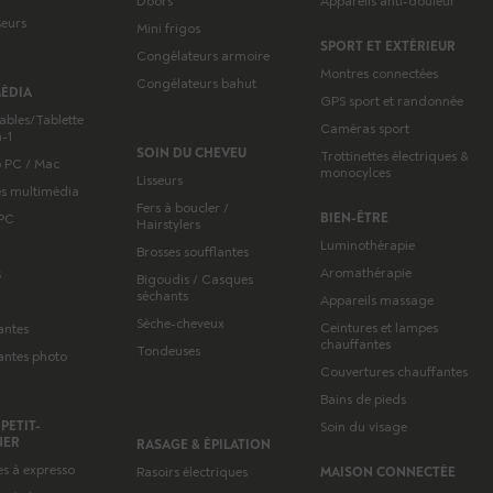
Doors
Appareils anti-douleur
seurs
Mini frigos
SPORT ET EXTÉRIEUR
Congélateurs armoire
Montres connectées
Congélateurs bahut
MÉDIA
GPS sport et randonnée
ables/Tablette
Caméras sport
-1
SOIN DU CHEVEU
Trottinettes électriques &
 PC / Mac
monocylces
Lisseurs
es multimédia
Fers à boucler /
BIEN-ÊTRE
 PC
Hairstylers
Luminothérapie
Brosses soufflantes
Aromathérapie
s
Bigoudis / Casques
séchants
Appareils massage
s
Sèche-cheveux
Ceintures et lampes
antes
chauffantes
Tondeuses
antes photo
Couvertures chauffantes
Bains de pieds
 PETIT-
Soin du visage
NER
RASAGE & ÉPILATION
s à expresso
Rasoirs électriques
MAISON CONNECTÉE