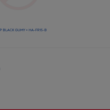
P BLACK GUMY + HA-FR15-B
c
.