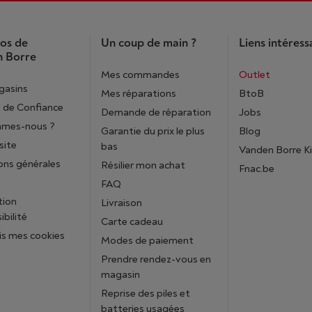
os de
Un coup de main ?
Liens intéress
 Borre
Mes commandes
Outlet
gasins
Mes réparations
BtoB
 de Confiance
Demande de réparation
Jobs
mmes-nous ?
Garantie du prix le plus
Blog
site
bas
Vanden Borre K
ons générales
Résilier mon achat
Fnac.be
FAQ
tion
Livraison
ibilité
Carte cadeau
is mes cookies
Modes de paiement
Prendre rendez-vous en
magasin
Reprise des piles et
batteries usagées