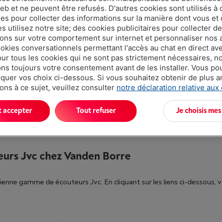
eb et ne peuvent être refusés. D'autres cookies sont utilisés à 
ues pour collecter des informations sur la manière dont vous et 
 utilisez notre site; des cookies publicitaires pour collecter d
ions sur votre comportement sur internet et personnaliser nos
ookies conversationnels permettant l'accès au chat en direct a
our tous les cookies qui ne sont pas strictement nécessaires, n
s toujours votre consentement avant de les installer. Vous p
uer vos choix ci-dessous. Si vous souhaitez obtenir de plus 
ons à ce sujet, veuillez consulter
notre déclaration relative aux
HA-A4T BU
JVC HA-FR29UC-BU
t accepter
Tout refuser
Je choisis mes
eurs Jvc chez Vanden Borre
enne gamme de écouteurs Jvc. En cliquant sur les liens ci-dessous, 