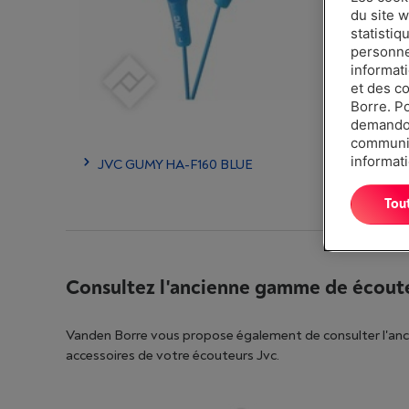
du site w
statistiq
personnes
informat
et des c
Borre. P
demandon
communiq
informati
JVC GUMY HA-F160 BLUE
JVC 
Tou
Consultez l'ancienne gamme de écout
Vanden Borre vous propose également de consulter l'anci
accessoires de votre écouteurs Jvc.