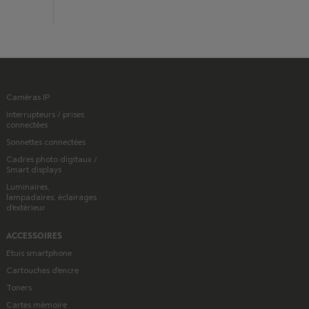
Caméras IP
Interrupteurs / prises
connectées
Sonnettes connectées
Cadres photo digitaux /
Smart displays
Luminaires,
lampadaires, éclairages
d'extérieur
ACCESSOIRES
Etuis smartphone
Cartouches d'encre
Toners
Cartes mémoire