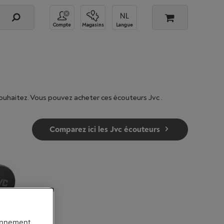
Compte
Magasins
Langue
ouhaitez. Vous pouvez acheter ces écouteurs Jvc .
Comparez ici les Jvc écouteurs
ionnement