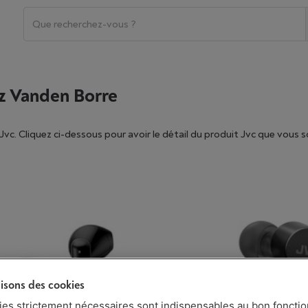
ez Vanden Borre
c. Cliquez ci-dessous pour avoir le détail du produit Jvc
que vous s
lisons des cookies
ies strictement nécessaires sont indispensables au bon fonct