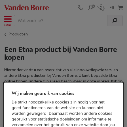
Menu
Producten
Een Etna product bij Vanden Borre
kopen
Hieronder vindt u een overzicht van alle inbouwdiepvriezers, en
andere Etna producten bij Vanden Borre. U kunt bepaalde Etna
online kopen, andere zijn alleen beschikbaar in onze winkels. Klik op
een product voor meer informatie en om de beschikbaarheid te
Wij maken gebruik van cookies
bekijken.
De strikt noodzakelijke cookies zijn nodig voor het
Bekijk hier de Etna producten
goed functioneren van de website en kunnen niet
worden geweigerd. Daarnaast worden andere cookies
gebruikt voor statistische doeleinden om informatie te
verzamelen over het gebruik van onze website door jou
Inbouwdiepvriezer Etna