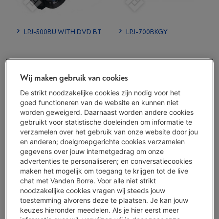
LPJ-500BU WITH DVD BT
LPJ-700BKGY
Wij maken gebruik van cookies
De strikt noodzakelijke cookies zijn nodig voor het
goed functioneren van de website en kunnen niet
worden geweigerd. Daarnaast worden andere cookies
gebruikt voor statistische doeleinden om informatie te
verzamelen over het gebruik van onze website door jou
en anderen; doelgroepgerichte cookies verzamelen
gegevens over jouw internetgedrag om onze
LPJ-900WH 1080P LCD
advertenties te personaliseren; en conversatiecookies
BT
maken het mogelijk om toegang te krijgen tot de live
chat met Vanden Borre. Voor alle niet strikt
noodzakelijke cookies vragen wij steeds jouw
toestemming alvorens deze te plaatsen. Je kan jouw
Platenspeler of draaitafel Lenco
keuzes hieronder meedelen. Als je hier eerst meer