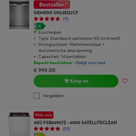
SIEMENS SN23EI22CF
(11)
Ecocheques
Type: Standaard vaatwasser (60 cm breed)
Droogsysteem: Warmtewisselaar +
Automatische deuropening
Capaciteit: 14 bestekken
Beperkt beschikbaar
-
Bekijk voorraad
€ 999,00
Koop nu
Vergelijken
Web only
AEG FSB64907Z - 6000 SATELLITECLEAN
(50)