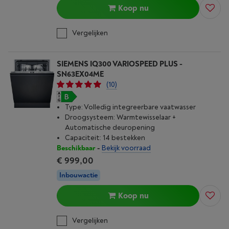
Koop nu
Vergelijken
SIEMENS IQ300 VARIOSPEED PLUS -
SN63EX04ME
(10)
Type: Volledig integreerbare vaatwasser
Droogsysteem: Warmtewisselaar +
Automatische deuropening
Capaciteit: 14 bestekken
Beschikbaar
-
Bekijk voorraad
€ 999,00
Inbouwactie
Koop nu
Vergelijken