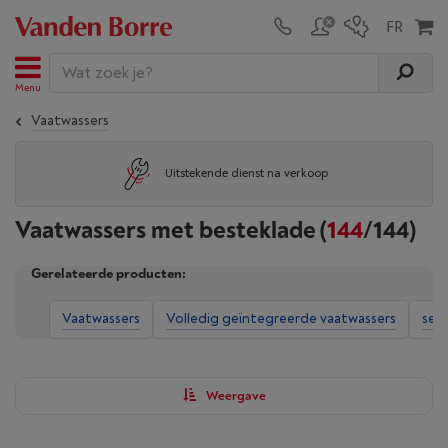
Menu
Vaatwassers
Uitstekende dienst na verkoop
Vaatwassers met besteklade
(
144
/144)
Gerelateerde producten:
Vaatwassers
Volledig geïntegreerde vaatwassers
sem
Weergave