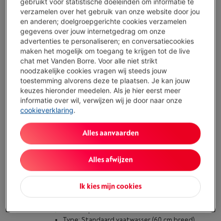
(15)
gebruikt voor statistische doeleinden om informatie te
verzamelen over het gebruik van onze website door jou
en anderen; doelgroepgerichte cookies verzamelen
Type: Volledig integreerbare vaatwasser
gegevens over jouw internetgedrag om onze
Droogsysteem: Warmtewisselaar +
advertenties te personaliseren; en conversatiecookies
Automatische deuropening
maken het mogelijk om toegang te krijgen tot de live
Capaciteit: 13 bestekken
chat met Vanden Borre. Voor alle niet strikt
Beschikbaar
-
Bekijk voorraad
noodzakelijke cookies vragen wij steeds jouw
€ 999,00
toestemming alvorens deze te plaatsen. Je kan jouw
Inbouwactie
keuzes hieronder meedelen. Als je hier eerst meer
informatie over wil, verwijzen wij je door naar onze
Koop nu
cookieverklaring
.
Vergelijken
Alles aanvaarden
Alles afwijzen
WHIRLPOOL WH7FA14BN7A0X
Ik kies mijn cookies
(5)
Ecocheques
Type: Standaard vaatwasser (60 cm breed)