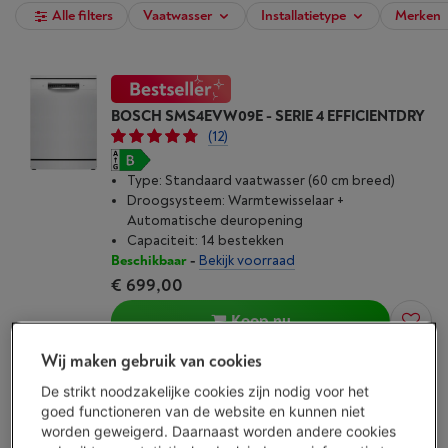
Alle filters
Vaatwasser
Installatietype
Merken
BOSCH SMS4EVW09E - SERIE 4 EFFICIENTDRY
(12)
Type: Standaard vaatwasser (60 cm breed)
Droogsysteem: Warmtewisselaar +
Automatische deuropening
Capaciteit: 14 bestekken
Beschikbaar
-
Bekijk voorraad
€ 699,00
Koop nu
Wij maken gebruik van cookies
Vergelijken
De strikt noodzakelijke cookies zijn nodig voor het
goed functioneren van de website en kunnen niet
BOSCH SMV4ENX06E - SERIE 4 EFFICIENTDRY
worden geweigerd. Daarnaast worden andere cookies