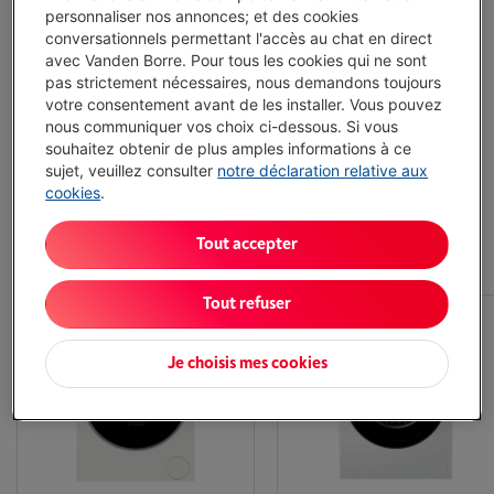
personnaliser nos annonces; et des cookies
conversationnels permettant l'accès au chat en direct
Garantie du prix le plus bas
avec Vanden Borre. Pour tous les cookies qui ne sont
pas strictement nécessaires, nous demandons toujours
Raccordement et mise en service gratuits
votre consentement avant de les installer. Vous pouvez
nous communiquer vos choix ci-dessous. Si vous
Réparation à domicile par nos techniciens
souhaitez obtenir de plus amples informations à ce
sujet, veuillez consulter
notre déclaration relative aux
cookies
.
Machines à laver Haier - Les articles les plus
Tout accepter
populaires
Tout refuser
Je choisis mes cookies