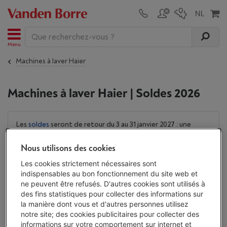
Menu
Machines à laver Haier
Machines à laver Haier | Soldes 2026
Les
soldes
seront de retour du 3 au 31 janvier 2027 : une
occasion à ne pas manquer pour profiter des meilleures
offres sur nos produits. En attendant, chez Vanden Borre,
Nous utilisons des cookies
vous bénéficiez toute l'année de notre garantie du prix le
Les cookies strictement nécessaires sont
plus bas : si vous trouvez votre appareil moins cher, ici ou
indispensables au bon fonctionnement du site web et
ailleurs, dans les 30 jours suivant votre achat, nous vous
ne peuvent être refusés. D'autres cookies sont utilisés à
remboursons la différence !
En savoir plus
des fins statistiques pour collecter des informations sur
la manière dont vous et d'autres personnes utilisez
Machines à laver Haier
notre site; des cookies publicitaires pour collecter des
informations sur votre comportement sur internet et