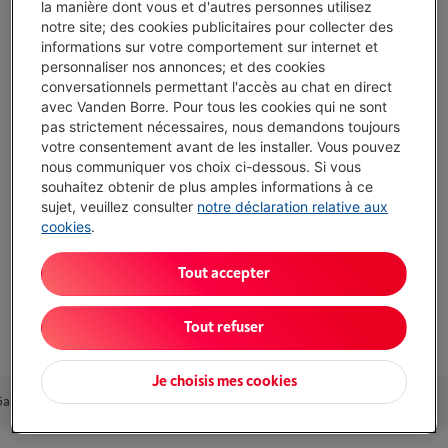
la manière dont vous et d'autres personnes utilisez
notre site; des cookies publicitaires pour collecter des
informations sur votre comportement sur internet et
personnaliser nos annonces; et des cookies
Atouts
conversationnels permettant l'accès au chat en direct
Type: Espresso classique
avec Vanden Borre. Pour tous les cookies qui ne sont
pas strictement nécessaires, nous demandons toujours
Type de café: Café moulu et dosettes ESE
votre consentement avant de les installer. Vous pouvez
nous communiquer vos choix ci-dessous. Si vous
Réglage de la température: Oui
souhaitez obtenir de plus amples informations à ce
sujet, veuillez consulter
notre déclaration relative aux
Afficher toutes les caractéristiques
cookies
.
Tout accepter
Existe également dans d'autres couleurs
Voir
5
couleurs
Tout refuser
Je choisis mes cookies
Garantie
Packs
Accessoires
Alternatives
Nos conseils