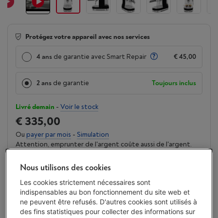
Protégez votre appareil avec nos services
4 ans
de garantie avec Smart Repair
€ 45,00
2 ans
de garantie
Toujours inclus
Livré demain
-
Voir le stock
€ 335,00
Ou
payer par mois
-
Simulation
Attention, emprunter de l'argent coûte aussi de l'argent.
Moins de 10 en stock, commandez vite !
Nous utilisons des cookies
J'achète
Les cookies strictement nécessaires sont
indispensables au bon fonctionnement du site web et
ne peuvent être refusés. D'autres cookies sont utilisés à
Comparer
des fins statistiques pour collecter des informations sur