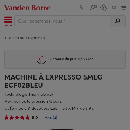
Menu
Machine à expresso
Un service après-vente sans pareil
MACHINE À EXPRESSO SMEG
ECF02BLEU
Technologie Thermoblock
pompe haute pression 15 bars
café moulu & dosettes ESE
33 x 14.9 x 33.9 c
5,0
Avis
(2)
|