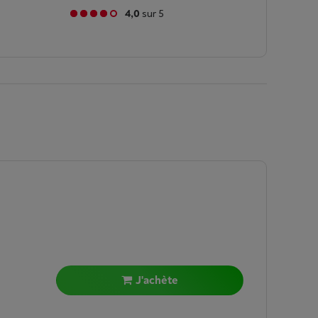
4,0
sur 5
J'achète