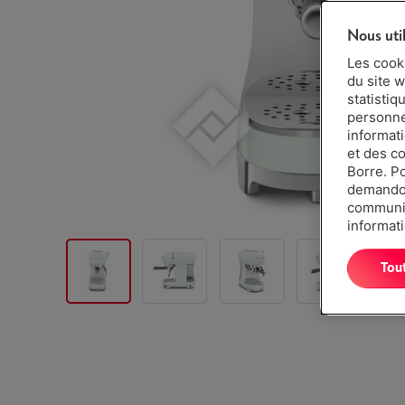
Nous uti
Les cook
du site w
statistiq
personnes
informat
et des c
Borre. P
demandon
communiq
informati
Tou