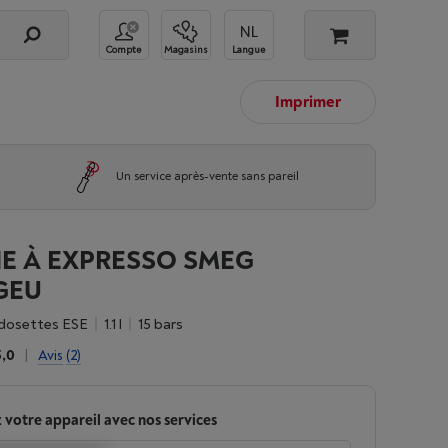
Compte
Magasins
Langue
Imprimer
Un service après-vente sans pareil
E À EXPRESSO SMEG
GEU
 dosettes ESE
1.1 l
15 bars
5,0
|
Avis
(2)
 votre appareil avec nos services