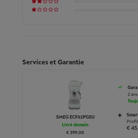
Services et Garantie
Garan
2 ans
Toujo
Smar
SMEG ECF02PGEU
Profi
Livré demain
€ 45
€ 399,00