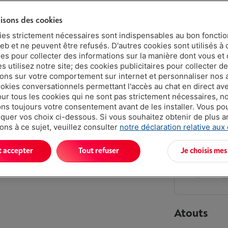
4 ans
lisons des cookies
2 ans
ies strictement nécessaires sont indispensables au bon fonct
eb et ne peuvent être refusés. D'autres cookies sont utilisés à 
ues pour collecter des informations sur la manière dont vous et 
Livré demai
 utilisez notre site; des cookies publicitaires pour collecter d
€ 399,
ions sur votre comportement sur internet et personnaliser nos
ookies conversationnels permettant l'accès au chat en direct a
Ou
payer pa
our tous les cookies qui ne sont pas strictement nécessaires, n
Attention, e
s toujours votre consentement avant de les installer. Vous p
uer vos choix ci-dessous. Si vous souhaitez obtenir de plus 
Moins de 10 
ons à ce sujet, veuillez consulter
notre déclaration relative aux
t accepter
Tout refuser
Je choisis mes
Atouts