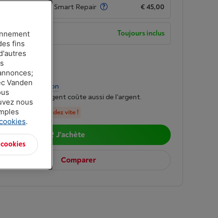
de garantie avec Smart Repair
€ 45,00
de garantie
Toujours inclus
ionnement
des fins
d'autres
n
-
Voir le stock
es
00
 annonces;
vec Vanden
r mois
-
Simulation
ous
mprunter de l'argent coûte aussi de l'argent.
ouvez nous
amples
en stock, commandez vite !
 cookies
.
J'achète
 cookies
Comparer