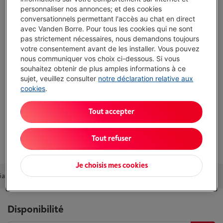
personnaliser nos annonces; et des cookies
Atouts
conversationnels permettant l'accès au chat en direct
avec Vanden Borre. Pour tous les cookies qui ne sont
Type: Espresso classique
pas strictement nécessaires, nous demandons toujours
Type de café: Café moulu et dosettes ESE
votre consentement avant de les installer. Vous pouvez
nous communiquer vos choix ci-dessous. Si vous
Réglage de la température: Oui
souhaitez obtenir de plus amples informations à ce
sujet, veuillez consulter
notre déclaration relative aux
Afficher toutes les caractéristiques
cookies
.
Tout accepter
Existe également dans d'autres couleurs
Voir
5
couleurs
Tout refuser
Je choisis mes cookies
Garantie
Packs
Accessoires
Alternatives
Nos conseils
Disponibilité