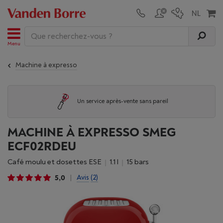
Menu
Machine à expresso
Un service après-vente sans pareil
MACHINE À EXPRESSO SMEG
ECF02RDEU
Café moulu et dosettes ESE
1.1 l
15 bars
5,0
Avis
(2)
|