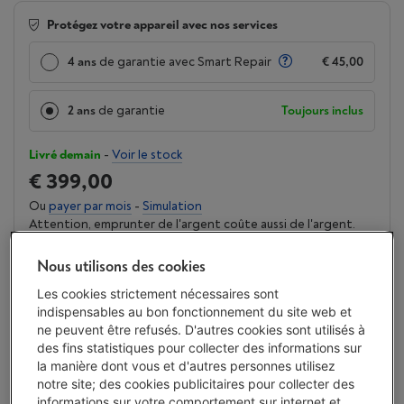
Protégez votre appareil avec nos services
4 ans
de garantie avec Smart Repair
€ 45,00
2 ans
de garantie
Toujours inclus
Livré demain
-
Voir le stock
€ 399,00
Ou
payer par mois
-
Simulation
Attention, emprunter de l'argent coûte aussi de l'argent.
Moins de 5 en stock, commandez vite !
Nous utilisons des cookies
J'achète
Les cookies strictement nécessaires sont
indispensables au bon fonctionnement du site web et
ne peuvent être refusés. D'autres cookies sont utilisés à
Comparer
des fins statistiques pour collecter des informations sur
la manière dont vous et d'autres personnes utilisez
notre site; des cookies publicitaires pour collecter des
informations sur votre comportement sur internet et