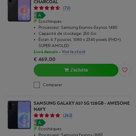
CHARCOAL
(70)
Écochèques
Processeur: Samsung Exynos-Exynos 1480
Capacité de stockage: 256 Go
Écran: 6.7 pouces, 1080 x 2340 pixels (FHD+),
SUPER AMOLED
Livré demain
-
Voir le stock
€ 469,00
J'achète
Comparer
SAMSUNG GALAXY A57 5G 128GB - AWESOME
NAVY
(262)
Écochèques
Processeur: Samsung Exynos-1680