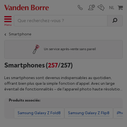
Menu
Smartphone
Un service après-vente sans pareil
Smartphones
(
257
/257)
Les smartphones sont devenus indispensables au quotidien,
offrant bien plus que la simple fonction d'appel. Avec un large
éventail de fonctionnalités – de l'appareil photo haute résolution
pour des photos nettes aux écrans immersifs de plusieurs pouces
Produits associés:
pour un confort visuel optimal – ces téléphones intelligents
répondent à tous les besoins. Que vous préfériez un iPhone ou un
modèle sous Android, chaque smartphone propose des options
Samsung Galaxy Z Fold8
Samsung Galaxy Z Flip8
iPhon
uniques : autonomie de batterie (mAh), capacité de mémoire
RAM, performances core, et bien plus. Affinez votre recherche en