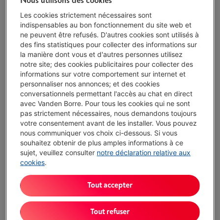
Nous utilisons des cookies
Les cookies strictement nécessaires sont
SAMSUNG GALAXY A57 5G 256GB - AWESOME
indispensables au bon fonctionnement du site web et
NAVY
ne peuvent être refusés. D'autres cookies sont utilisés à
(386)
des fins statistiques pour collecter des informations sur
la manière dont vous et d'autres personnes utilisez
Écochèques
notre site; des cookies publicitaires pour collecter des
Processeur: Samsung Exynos-1680
informations sur votre comportement sur internet et
Capacité de stockage: 256 Go
personnaliser nos annonces; et des cookies
Écran: 6.7 pouces, 1080 x 2340 pixels (FHD+),
conversationnels permettant l'accès au chat en direct
SUPER AMOLED
avec Vanden Borre. Pour tous les cookies qui ne sont
Livré demain
-
Voir le stock
pas strictement nécessaires, nous demandons toujours
€ 509,00
votre consentement avant de les installer. Vous pouvez
nous communiquer vos choix ci-dessous. Si vous
J'achète
souhaitez obtenir de plus amples informations à ce
sujet, veuillez consulter
notre déclaration relative aux
Comparer
cookies
.
Tout accepter
Testé pour vous
SAMSUNG GALAXY S26 5G 256GB BLACK
Tout refuser
(267)