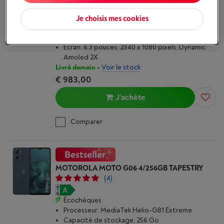
Écochèques
Je choisis mes cookies
Processeur: Samsung Exynos-2600 / S5E9965
Capacité de stockage: 256 Go
Écran: 6.3 pouces, 2340 x 1080 pixels, Dynamic
Amoled 2X
Livré demain
-
Voir le stock
€ 983,00
J'achète
Comparer
MOTOROLA MOTO G06 4/256GB TAPESTRY
(4)
Écochèques
Processeur: MediaTek Helio-G81 Extreme
Capacité de stockage: 256 Go