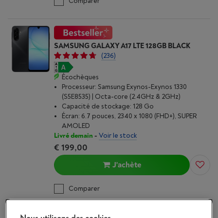
Comparer
SAMSUNG GALAXY A17 LTE 128GB BLACK
(236)
Écochèques
Processeur: Samsung Exynos-Exynos 1330
(S5E8535) | Octa-core (2.4GHz & 2GHz)
Capacité de stockage: 128 Go
Écran: 6.7 pouces, 2340 x 1080 (FHD+), SUPER
AMOLED
Livré demain
-
Voir le stock
€ 199,00
J'achète
Comparer