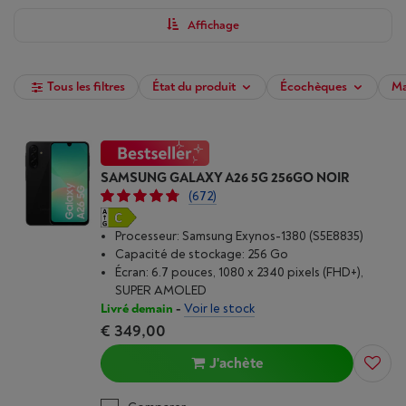
utilisant nos filtres et achetez, dès maintenant, votre
smartphone chez Vanden Borre.
Affichage
Tous les filtres
État du produit
Écochèques
Ma
SAMSUNG GALAXY A26 5G 256GO NOIR
(672)
Processeur: Samsung Exynos-1380 (S5E8835)
Capacité de stockage: 256 Go
Écran: 6.7 pouces, 1080 x 2340 pixels (FHD+),
SUPER AMOLED
Livré demain
-
Voir le stock
€ 349,00
J'achète