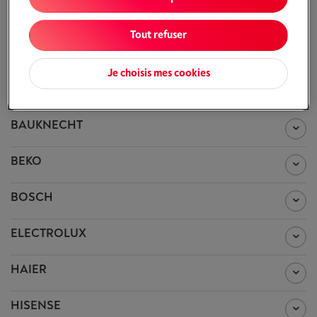
Voir la fiche technique de chaque machine à
laver
Tout refuser
AEG
Je choisis mes cookies
ASKO
BAUKNECHT
BEKO
BOSCH
ELECTROLUX
HAIER
HISENSE