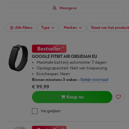
jouw behoeften en levensstijl past. Verfijn het zoekresultaat aan
de hand van de filters en koop je smartwatch vanaf nu bij Vanden
Weergave
Borre.
Alle filters
Type
Merken
Staat van het product
GOOGLE FITBIT AIR OBSIDIAN EU
Maximale batterij-autonomie: 7 dagen
Opslagcapaciteit: Niet van toepassing
Ecocheques: Neen
Binnen minstens 3 weken
-
Bekijk voorraad
€ 99,99
Koop nu
Vergelijken