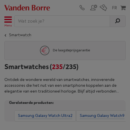
Menu
Smartwatch
De laagsteprijsgarantie
Smartwatches
(
235
/235)
Ontdek de wondere wereld van smartwatches, innoverende
accessoires die het nut van een smartphone koppelen aan de
elegantie van een traditioneel horloge. Blijf altijd verbonden
dankzij oproep- en berichtmeldingen en apps binnen handbereik.
Gerelateerde producten:
Onze smartwatches volgen ook nauwkeurig je sportieve
activiteiten op dankzij geavanceerde functies zoals een
geïntegreerde gps en hartslagsensoren. Ontdek onze selectie
Samsung Galaxy Watch Ultra2
Samsung Galaxy Watch9
smartwatches voor mannen en vrouwen, van Apple Watch en
Garmin, tot Samsung Galaxy Watch, en vind het model dat bij