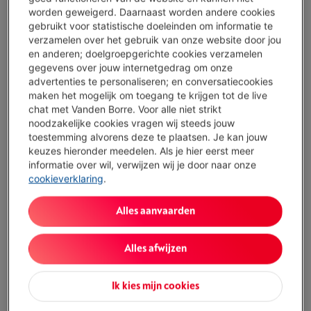
Morgen geleverd
-
Bekijk voorraad
worden geweigerd. Daarnaast worden andere cookies
€ 265,00
gebruikt voor statistische doeleinden om informatie te
verzamelen over het gebruik van onze website door jou
Koop nu
en anderen; doelgroepgerichte cookies verzamelen
gegevens over jouw internetgedrag om onze
advertenties te personaliseren; en conversatiecookies
Vergelijken
maken het mogelijk om toegang te krijgen tot de live
chat met Vanden Borre. Voor alle niet strikt
noodzakelijke cookies vragen wij steeds jouw
toestemming alvorens deze te plaatsen. Je kan jouw
GARMIN VIVOACTIVE 5 MAT ZWART
keuzes hieronder meedelen. Als je hier eerst meer
(39)
informatie over wil, verwijzen wij je door naar onze
Scherm: Amoled
cookieverklaring
.
Maximale batterij-autonomie: 11 dagen
Grootte horlogekast: 42.2 mm
Alles aanvaarden
Beperkt beschikbaar
-
Bekijk voorraad
€ 199,00
Alles afwijzen
Koop nu
Ik kies mijn cookies
Vergelijken