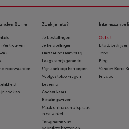
anden Borre
Zoek je iets?
Interessante l
nkels
Je bestellingen
Outlet
n Vertrouwen
Je herstellingen
BtoB, bedrijven
 we?
Herstellingsaanvraag
Jobs
p
Laagsteprijsgarantie
Blog
ne voorwaarden
Mijn aankoop herroepen
Vanden Borre K
Veelgestelde vragen
Fnac.be
elijkheid
Levering
mijn cookies
Cadeaukaart
Betalingswijzen
Maak online een afspraak
in de winkel
Terugname van
gebruikte batterijen