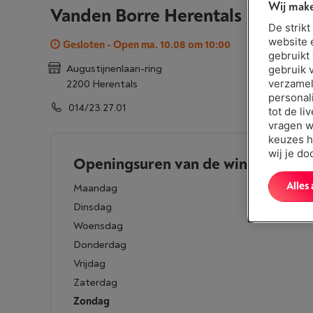
Wij make
Vanden Borre Herentals
De strik
website 
Gesloten - Open ma. 10.08 om 10:00
gebruikt
Augustijnenlaan-ring
gebruik 
verzamel
2200 Herentals
personal
014/23.27.01
tot de li
vragen w
keuzes h
wij je d
Openingsuren van de winkel
Alles
Maandag
Dinsdag
Woensdag
Donderdag
Vrijdag
Zaterdag
Zondag