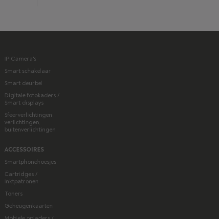
IP Camera's
Smart schakelaar
Smart deurbel
Digitale fotokaders /
Smart displays
Sfeerverlichtingen,
verlichtingen,
buitenverlichtingen
ACCESSOIRES
Smartphonehoesjes
Cartridges /
Inktpatronen
Toners
Geheugenkaarten
Mobiele opladers /