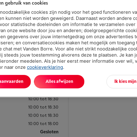
makkelijk te bereik
n gebruik van cookies
parkeerplaatsen vo
t noodzakelijke cookies zijn nodig voor het goed functioneren v
en kunnen niet worden geweigerd. Daarnaast worden andere c
 voor statistische doeleinden om informatie te verzamelen over
van onze website door jou en anderen; doelgroepgerichte cook
Routebeschrijving
en gegevens over jouw internetgedrag om onze advertenties t
iseren; en conversatiecookies maken het mogelijk om toegang t
ve chat met Vanden Borre. Voor alle niet strikt noodzakelijke coo
ij steeds jouw toestemming alvorens deze te plaatsen. Je kan 
ieronder meedelen. Als je hier eerst meer informatie over wil, 
oor naar onze
cookieverklaring
.
 aanvaarden
Alles afwijzen
Ik kies mij
10:00 tot 18:30
10:00 tot 18:30
10:00 tot 18:30
10:00 tot 18:30
10:00 tot 18:30
10:00 tot 18:00
Gesloten