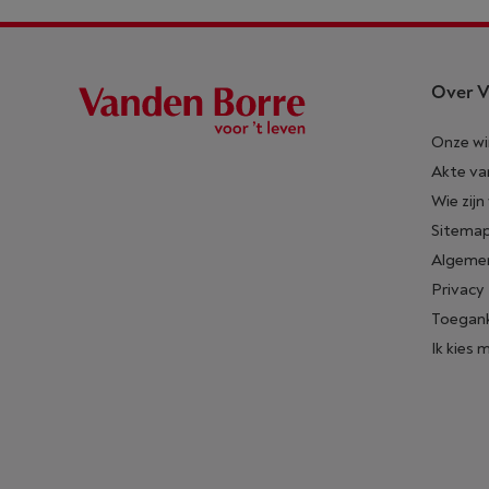
Over V
Onze wi
Akte va
Wie zijn
Sitema
Algeme
Privacy
Toegank
Ik kies 