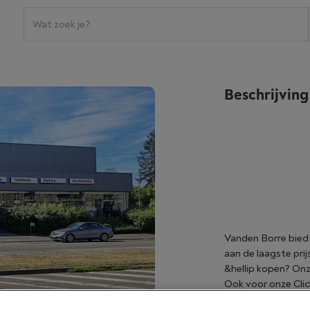
Beschrijving
Vanden Borre biedt
aan de laagste pri
&hellip kopen? Onz
Ook voor onze Click
terecht. Vanden Bor