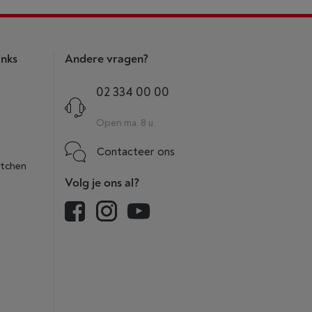
inks
Andere vragen?
02 334 00 00
Open ma. 8 u.
Contacteer ons
itchen
Volg je ons al?