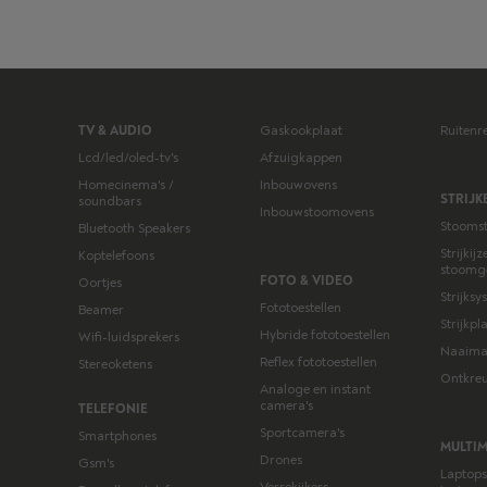
TV & AUDIO
Gaskookplaat
Ruitenr
Lcd/led/oled-tv's
Afzuigkappen
Homecinema's /
Inbouwovens
STRIJK
soundbars
Inbouwstoomovens
Stoomstr
Bluetooth Speakers
Strijkij
Koptelefoons
stoomg
FOTO & VIDEO
Oortjes
Strijks
Fototoestellen
Beamer
Strijkp
Hybride fototoestellen
Wifi-luidsprekers
Naaima
Reflex fototoestellen
Stereoketens
Ontkreu
Analoge en instant
camera's
TELEFONIE
Sportcamera's
Smartphones
MULTI
Drones
Gsm's
Laptops 