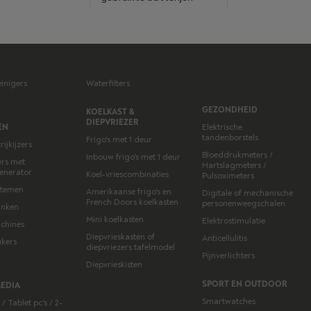
einigers
Waterfilters
GEZONDHEID
KOELKAST &
DIEPVRIEZER
EN
Elektrische
tandenborstels
Frigo's met 1 deur
ijkijzers
Bloeddrukmeters /
Inbouw frigo's met 1 deur
zers met
Hartslagmeters /
enerator
Koel-vriescombinaties
Pulsoximeters
ystemen
Amerikaanse frigo's en
Digitale of mechanische
French Doors koelkasten
personenweegschalen
lanken
Mini koelkasten
Elektrostimulatie
chines
Diepvrieskasten of
Anticellulitis
kers
diepvriezers tafelmodel
Pijnverlichters
Diepvrieskisten
SPORT EN OUTDOOR
MEDIA
Smartwatches
/ Tablet pc's / 2-