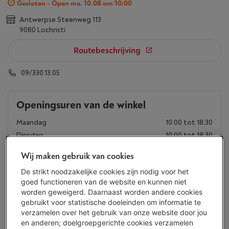
Gesloten - Open ma. 10.08 om 10:00
Antwerpse Steenweg 113
9080 Lochristi
Routebeschrijving
09/330.13.05
Openingsuren van de winkel
Maandag
10:00 tot 18:30
Dinsdag
10:00 tot 18:30
Woensdag
10:00 tot 18:30
Wij maken gebruik van cookies
Donderdag
10:00 tot 18:30
De strikt noodzakelijke cookies zijn nodig voor het
Vrijdag
10:00 tot 18:30
goed functioneren van de website en kunnen niet
Zaterdag
10:00 tot 18:00
worden geweigerd. Daarnaast worden andere cookies
Zondag
Gesloten
gebruikt voor statistische doeleinden om informatie te
verzamelen over het gebruik van onze website door jou
en anderen; doelgroepgerichte cookies verzamelen
Uitzonderlijk gesloten op zaterdag 15.08