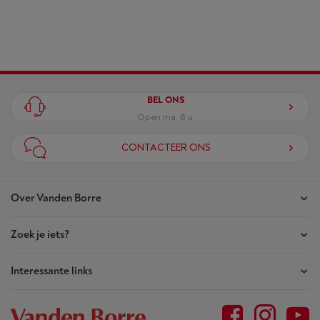
BEL ONS
Open ma. 8 u.
CONTACTEER ONS
Over Vanden Borre
Zoek je iets?
Onze winkels
Akte van Vertrouwen
Interessante links
Je bestellingen
Wie zijn we?
Je herstellingen
Outlet
Sitemap