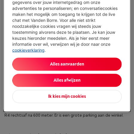
gegevens over jouw internetgedrag om onze
advertenties te personaliseren; en conversatiecookies
maken het mogelijk om toegang te krijgen tot de live
chat met Vanden Borre. Voor alle niet strikt
Beschrijving en bereikbaarheid van de winkel
noodzakelijke cookies vragen wij steeds jouw
toestemming alvorens deze te plaatsen. Je kan jouw
keuzes hieronder meedelen. Als je hier eerst meer
informatie over wil, verwijzen wij je door naar onze
cookieverklaring
.
Alles aanvaarden
Alles afwijzen
In onze winkel in Lochristi vind je een ruim assortiment elektro- en
multimediatoestellen tegen de laagste prijs! Vraag advies aan
Ik kies mijn cookies
onze verkopers en vind het toestel van je dromen bij Vanden
Borre. Je kan ook een beroep doen op onze dienst na verkoop en
op onze Click& Collect dienst. De winkel is bereikbaar van op de
R4 rechtsaf na 600 meter. Er is een grote parking aan de winkel.