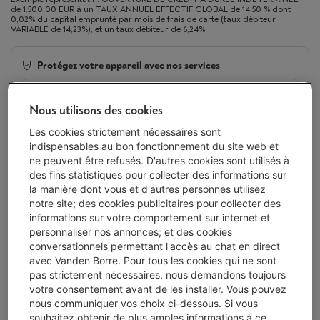
de 1.500,00 EUR à un TAUX ANNUEL EFFECTIF GLOBAL de 14,50 % dont
0,02% du capital emprunté par mois de frais de carte (taux débiteur
VARIABLE de 14,23%), et un taux débiteur de 6,24%.
Protégez votre appareil avec nos services
5 ans
de garantie avec Garantie Service Plus
€ 34,90
Nous utilisons des cookies
Les cookies strictement nécessaires sont
indispensables au bon fonctionnement du site web et
2 ans
de garantie
Toujours inclus
ne peuvent être refusés. D'autres cookies sont utilisés à
des fins statistiques pour collecter des informations sur
Délai >3 sem.
-
Voir le stock
la manière dont vous et d'autres personnes utilisez
€ 606,00
notre site; des cookies publicitaires pour collecter des
informations sur votre comportement sur internet et
Ou 24 mensualités de € 26,94 -
Plus d'infos
personnaliser nos annonces; et des cookies
Taux débiteur 6,24%, Coût du crédit € 40,56
conversationnels permettant l'accès au chat en direct
avec Vanden Borre. Pour tous les cookies qui ne sont
J'achète
pas strictement nécessaires, nous demandons toujours
votre consentement avant de les installer. Vous pouvez
nous communiquer vos choix ci-dessous. Si vous
Comparer
souhaitez obtenir de plus amples informations à ce