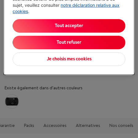
sujet, veuillez consulter
notre déclaration relative aux
cookies
.
Caractéristiques
Tout accepter
Flash intégré: Oui
Tout refuser
Géolocalisation: Non
Écochèques: Non
Je choisis mes cookies
Afficher toutes les caractéristiques
Existe également dans d'autres couleurs
Garantie
Packs
Accessoires
Alternatives
Nos conseils