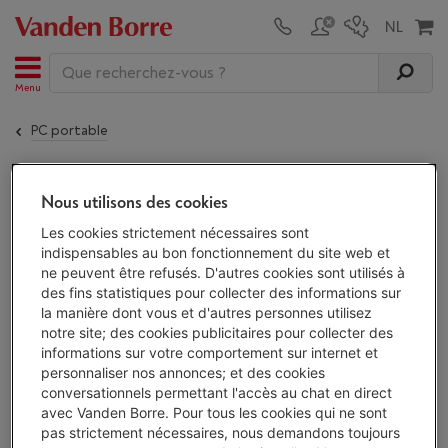
Menu
PC portable
Le
LENOVO LEGION 5 15AHP10 1TB
n'est plus
Nous utilisons des cookies
disponible !
Les cookies strictement nécessaires sont
indispensables au bon fonctionnement du site web et
ne peuvent être refusés. D'autres cookies sont utilisés à
Alternatives
des fins statistiques pour collecter des informations sur
la manière dont vous et d'autres personnes utilisez
Découvrez nos pc portables et trouvez
notre site; des cookies publicitaires pour collecter des
votre pc portable parmi
265 appareils.
informations sur votre comportement sur internet et
Voir les pc portables
personnaliser nos annonces; et des cookies
conversationnels permettant l'accès au chat en direct
avec Vanden Borre. Pour tous les cookies qui ne sont
pas strictement nécessaires, nous demandons toujours