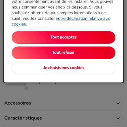
votre consentement avant de les installer. Vous pouvez
Alternatives
nous communiquer vos choix ci-dessous. Si vous
souhaitez obtenir de plus amples informations à ce
Complétez vos coordonnées et nos
sujet, veuillez consulter
notre déclaration relative aux
experts vous rappellent pour vous aider à
cookies
.
faire le bon choix.
Je demande conseil
Tout accepter
Tout refuser
Toutes les information concernant le
LENOVO LEGION 5 15AHP10 1TB
Je choisis mes cookies
Ce produit n'est plus disponible !
Comparer
Accessoires
Caractéristiques
Accessoires pour le produit
LENOVO LEGION