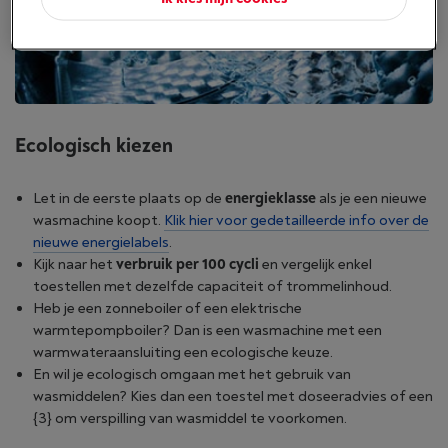
Ecologisch kiezen
Let in de eerste plaats op de
energieklasse
als je een nieuwe
wasmachine koopt.
Klik hier voor gedetailleerde info over de
nieuwe energielabels
.
Kijk naar het
verbruik per 100 cycli
en vergelijk enkel
toestellen met dezelfde capaciteit of trommelinhoud.
Heb je een zonneboiler of een elektrische
warmtepompboiler? Dan is een wasmachine met een
warmwateraansluiting een ecologische keuze.
En wil je ecologisch omgaan met het gebruik van
wasmiddelen? Kies dan een toestel met doseeradvies of een
{3} om verspilling van wasmiddel te voorkomen.