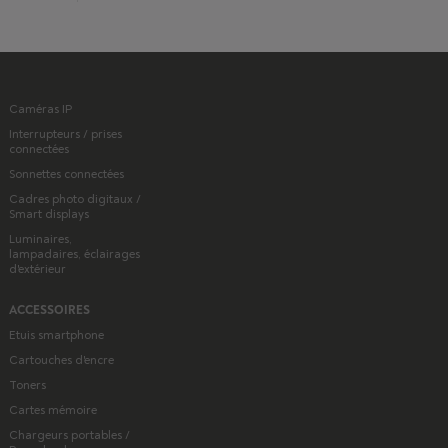
Caméras IP
Interrupteurs / prises
connectées
Sonnettes connectées
Cadres photo digitaux /
Smart displays
Luminaires,
lampadaires, éclairages
d'extérieur
ACCESSOIRES
Etuis smartphone
Cartouches d'encre
Toners
Cartes mémoire
Chargeurs portables /