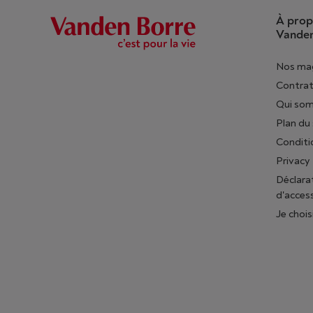
À prop
Vanden
Nos ma
Contrat
Qui so
Plan du 
Conditi
Privacy
Déclara
d'access
Je chois