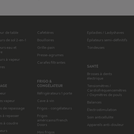
eur de table
Cafetières
Epiladies / Ladyshaves
urs de sol 2-en-1
Bouilloires
Épilateurs semi-définitifs
eurs eau et
Grille-pain
Tondeuses
re
Presse-agrumes
urs à vapeur
Carafes filtrantes
SANTÉ
tres
Brosses à dents
électrique
FRIGO &
SAGE
CONGÉLATEUR
Tensiomètres /
Cardiofréquencemètres
peur
Réfrigérateurs 1 porte
/ Oxymètres de pouls
es vapeur
Cave à vin
Balances
s de repassage
Frigos - congélateurs
Électrostimulation
s à repasser
Frigos
Soin anticellulite
américains/French
s à coudre
Doors
Appareils anti-douleur
seurs
Mini frigos