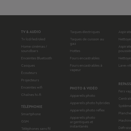
TV & AUDIO
Taques électriques
Aspirat
Tv lcd/led/oled
Taques de cuisson au
Nettoye
gaz
Home cinémas /
Aspirat
soundbars
Hottes
poussiè
Enceintes Bluetooth
Fours encastrables
Nettoye
Casques
Fours encastrables à
Lave-vi
vapeur
Écouteurs
Projecteurs
REPAS
Enceintes wifi
PHOTO & VIDÉO
Fers va
Chaînes hi-fi
Appareils photo
Central
Appareils photo hybrides
Système
TÉLÉPHONIE
Appareils photo reflex
Planche
Smartphone
Appareils photo
Machine
GSM
argentiques et
instantanés
Défrois
Téléphones sans fil