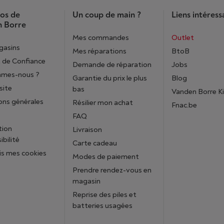
os de
Un coup de main ?
Liens intéress
 Borre
Mes commandes
Outlet
gasins
Mes réparations
BtoB
 de Confiance
Demande de réparation
Jobs
mmes-nous ?
Garantie du prix le plus
Blog
site
bas
Vanden Borre K
ons générales
Résilier mon achat
Fnac.be
FAQ
tion
Livraison
ibilité
Carte cadeau
is mes cookies
Modes de paiement
Prendre rendez-vous en
magasin
Reprise des piles et
batteries usagées