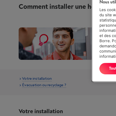
Nous uti
Comment installer une hotte ?
Les cook
du site w
statistiq
personnes
informat
et des c
Borre. P
demandon
communiq
informati
Tou
Votre installation
Évacuation ou recyclage ?
Votre installation